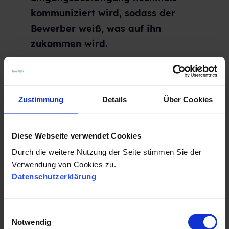
kommuniziert wird, sodass der
Bewerber weiß, was auf ihn
zukommen wird.
Zustimmung
Details
Über Cookies
Diese Webseite verwendet Cookies
Durch die weitere Nutzung der Seite stimmen Sie der
Verwendung von Cookies zu.
Datenschutzerklärung
E
Notwendig
i