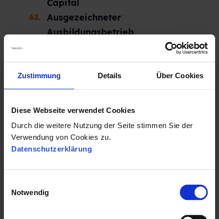
Capital
Ausgezeichneter
Ausbildungsbetrieb,
ertragswerkstatt
Karriere im
Familienunternehmen, Der
Zustimmung
Details
Über Cookies
Entrepreneurs Club
Familienfreundliches ME-
Diese Webseite verwendet Cookies
Unternehmen NRW, Metall NRW
Durch die weitere Nutzung der Seite stimmen Sie der
Prädikat familienbewusstes
Verwendung von Cookies zu.
Unternehmen, Bildungswerk
Datenschutzerklärung
der Baden-Württembergischen
Wirtschaft
E
Frauen Karriere index, Frauen-
Notwendig
i
n
Karriere-Index
w