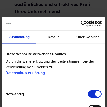
ausführliches und attraktives Profil
Ihres Unternehmens!
Zustimmung
Details
Über Cookies
Diese Webseite verwendet Cookies
Google for Jobs: Auch
Durch die weitere Nutzung der Seite stimmen Sie der
Verwendung von Cookies zu.
Bewertungen?
Datenschutzerklärung
Google for Jobs ist dieses Jahr in
E
Deutschland gestartet. Kurz
Notwendig
i
zusammengefasst: Bei der Funktion
n
handelt es sich um eine
w