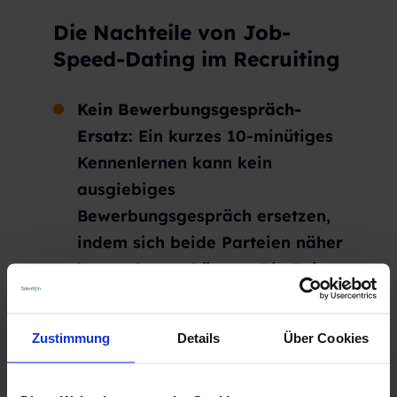
Die Nachteile von Job-
Speed-Dating im Recruiting
Kein Bewerbungsgespräch-
Ersatz:
Ein kurzes 10-minütiges
Kennenlernen kann kein
ausgiebiges
Bewerbungsgespräch ersetzen,
indem sich beide Parteien näher
kennenlernen können. Die Zeit
wird Ihnen nicht die Möglichkeit
geben, die Kandidaten
Zustimmung
Details
Über Cookies
ausgiebig kennenzulernen. Auch
werden Sie nicht die Möglichkeit