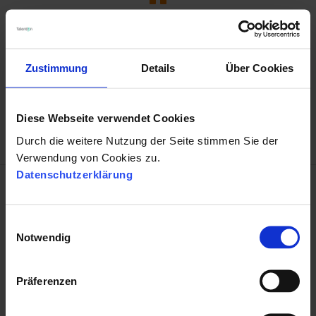
NÄCHSTER BEITRAG
Zustimmung
Details
Über Cookies
Stellenanzeigen: Das perfekte Anforderungsprofil
erstellen →
Diese Webseite verwendet Cookies
Durch die weitere Nutzung der Seite stimmen Sie der
Verwendung von Cookies zu.
Datenschutzerklärung
E
Notwendig
i
Das könnte Sie auch
n
interessieren
w
Präferenzen
These Stories on Employer branding
i
l