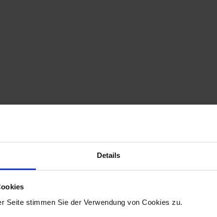
etzt schon fragen, wann es die nächste
werken und voneinander lernen geben w
n verraten: Fortsetzung folgt!
Details
ngsummit2024
Cookies
er Seite stimmen Sie der Verwendung von Cookies zu.