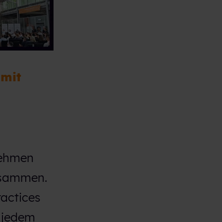
mit
nehmen
usammen.
actices
 jedem