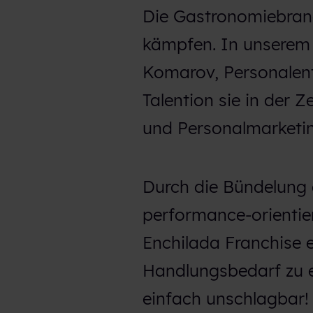
Die Gastronomiebranc
h
l
kämpfen. In unserem 
Komarov, Personalent
Talention sie in der 
und Personalmarketin
Durch die Bündelun
performance-orientie
Enchilada Franchise 
Handlungsbedarf zu e
einfach unschlagbar!