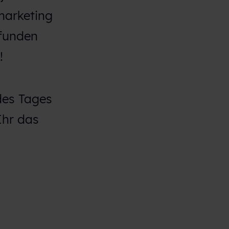
marketing
efunden
!
des Tages
Ihr das