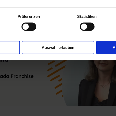
IEW
d super einfach - Interview mi
Präferenzen
Statistiken
hise
Auswahl erlauben
A