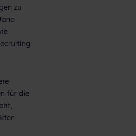
gen zu
 Jana
wie
ecruiting
ere
n für die
eht,
akten