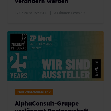
verändern werden
12.03.2026 15:37:44
|
3 Minuten Lesezeit
PERSONALMARKETING
AlphaConsult-Gruppe
verlängert Partnerschaft