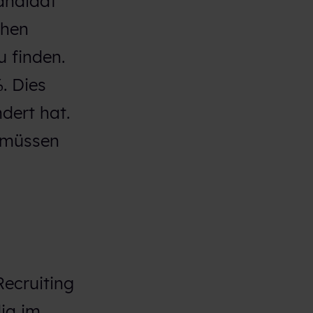
Kandidat
chen
 finden.
. Dies
dert hat.
r müssen
ecruiting
ia im