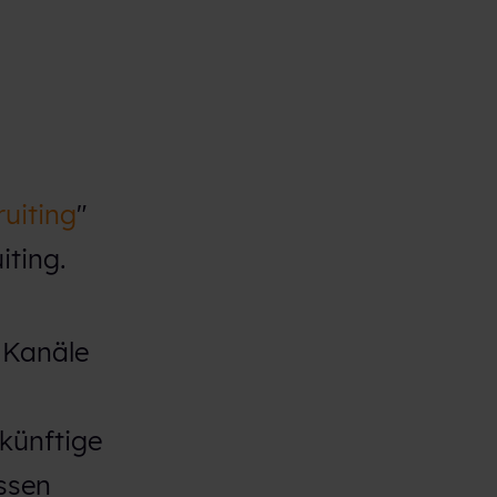
ruiting
"
iting.
 Kanäle
künftige
ssen