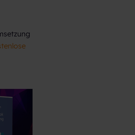
Umsetzung
stenlose