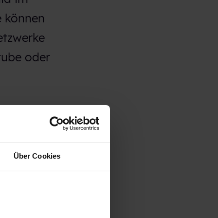
e können
etzwerke
tube oder
mit die
ich zu
Über Cookies
 Media
 auf eine