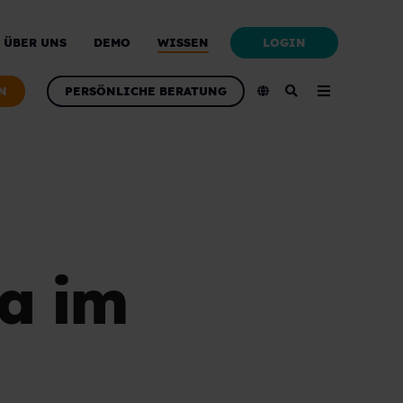
LOGIN
ÜBER UNS
DEMO
WISSEN
N
PERSÖNLICHE BERATUNG
ia im