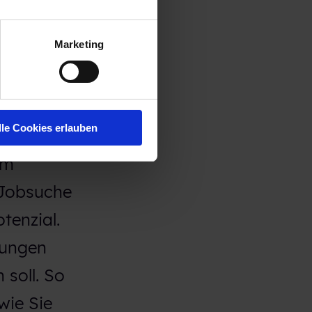
agen
Marketing
 dem
lle Cookies erlauben
ressenten
em
 Jobsuche
tenzial.
tungen
soll. So
wie Sie