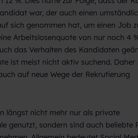
 12 %. Dies hatte zur Folge, dass der 
Kandidat war, der auch einen umständli
uf sich genommen hat, um einen Job zu
eine Arbeitslosenquote von nur noch 4 %
auch das Verhalten des Kandidaten geän
te ist meist nicht aktiv suchend. Dahe
 auch auf neue Wege der Rekrutierung
 längst nicht mehr nur als private
 genutzt, sondern sind auch beliebte R
rnehmen. Allgemein bedeutet Social Med