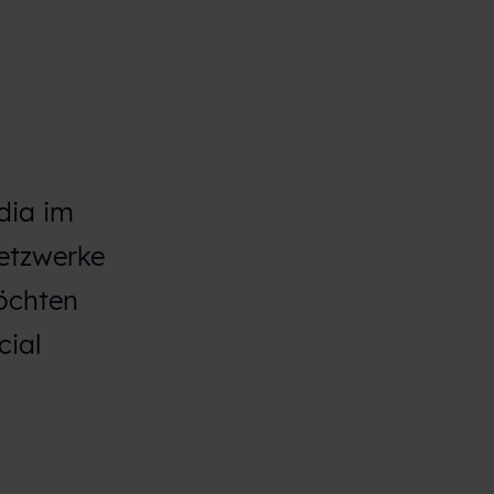
dia im
etzwerke
möchten
cial