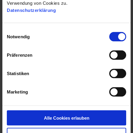
These Stories on Trends
Verwendung von Cookies zu.
Datenschutzerklärung
E
Notwendig
i
n
w
Präferenzen
i
l
l
Statistiken
i
g
Marketing
u
n
PERSONALMARKETING
g
Personalmarketing News
s
Alle Cookies erlauben
März 2024
a
u