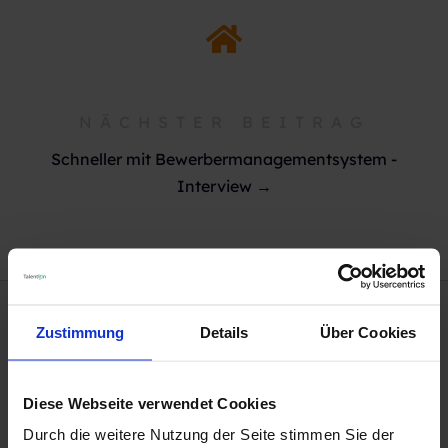
NÄCHSTER BEITRAG
Schneller mit Bewerbermanagementsystem -
Interview →
Zustimmung
Details
Über Cookies
Das könnte Sie auch
Diese Webseite verwendet Cookies
interessieren
Durch die weitere Nutzung der Seite stimmen Sie der