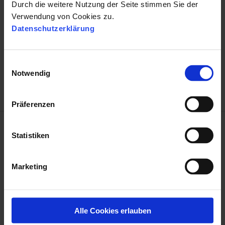
Durch die weitere Nutzung der Seite stimmen Sie der
Verwendung von Cookies zu.
Datenschutzerklärung
NÄCHSTER BEITRAG
Best Practice - Warum Daten im Recruiting
E
wichtig sind →
Notwendig
i
n
w
Präferenzen
i
l
l
Statistiken
i
g
Das könnte Sie auch
Marketing
u
interessieren
n
g
These Stories on Interview
s
Alle Cookies erlauben
a