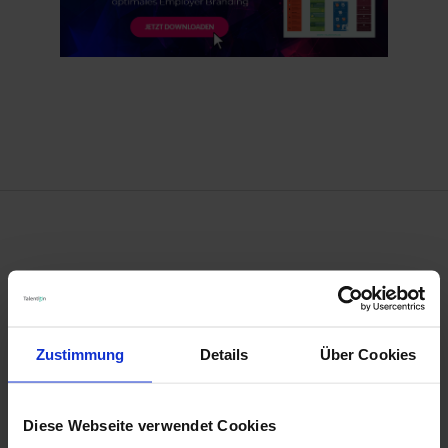
VORHERIGER BEITRAG
← Digitalisierung im Recruiting - Was hat sich
verändert?
Zustimmung
Details
Über Cookies
Diese Webseite verwendet Cookies