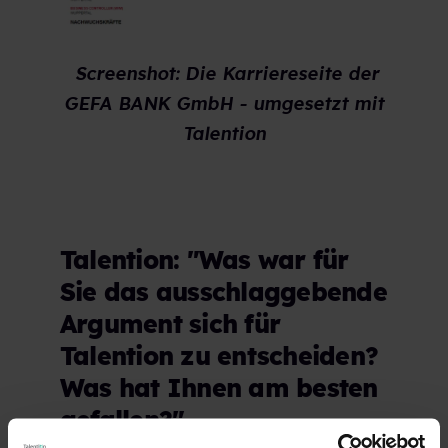
Screenshot: Die Karriereseite der
GEFA BANK GmbH - umgesetzt mit
Talention
Talention: "Was war für
Sie das ausschlaggebende
Argument sich für
Talention zu entscheiden?
Was hat Ihnen am besten
gefallen?"