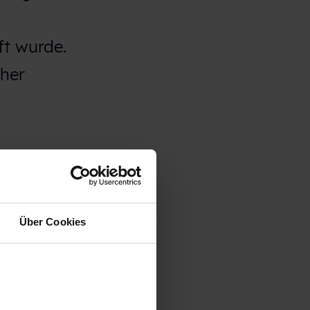
ft wurde.
cher
ozess zu
Über Cookies
zustellen,
ollten