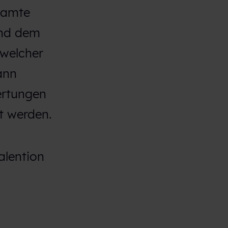
samte
und dem
 welcher
ann
ertungen
t werden.
alention