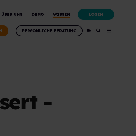
LOGIN
ÜBER UNS
DEMO
WISSEN
N
PERSÖNLICHE BERATUNG
ert -