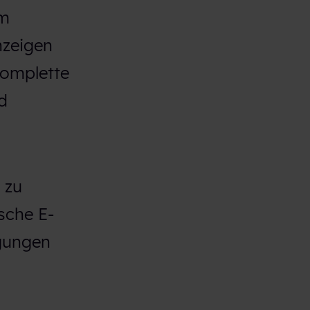
em
nzeigen
komplette
d
 zu
sche E-
igungen