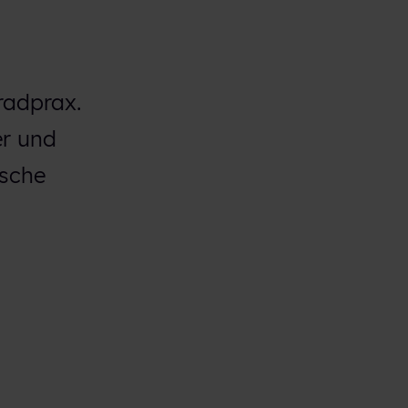
radprax.
er und
ische