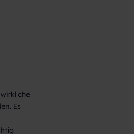
wirkliche
en. Es
chtig