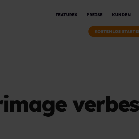
FEATURES
PREISE
KUNDEN
KOSTENLOS STARTE
rimage verbess