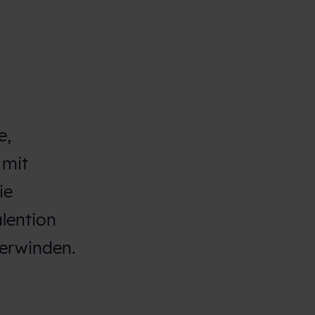
e,
 mit
ie
lention
erwinden.