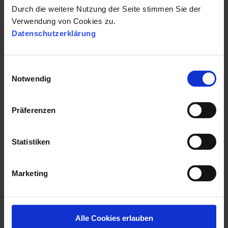
Gerne zeigen wir Ihnen in einer
Durch die weitere Nutzung der Seite stimmen Sie der
kostenlosen Demo, wie die
Verwendung von Cookies zu.
Umsetzung für Ihr Unternehmen
Datenschutzerklärung
aussehen kann.
Hier können Sie
eine kostenlose Demo anfordern.
E
Notwendig
i
n
w
Präferenzen
i
l
l
Statistiken
i
g
Marketing
u
n
g
s
Alle Cookies erlauben
a