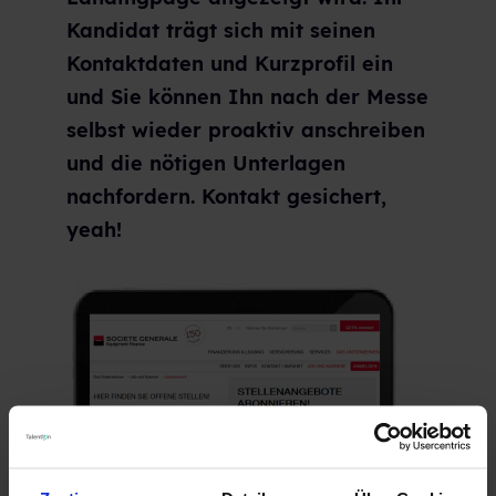
Kandidat trägt sich mit seinen
Kontaktdaten und Kurzprofil ein
und Sie können Ihn nach der Messe
selbst wieder proaktiv anschreiben
und die nötigen Unterlagen
nachfordern. Kontakt gesichert,
yeah!