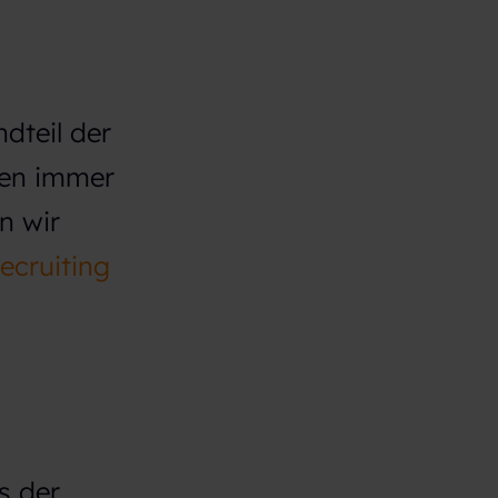
dteil der
sen immer
n wir
ecruiting
s der