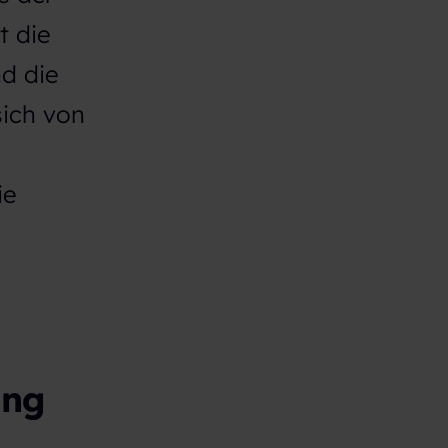
t die
d die
sich von
ie
ing