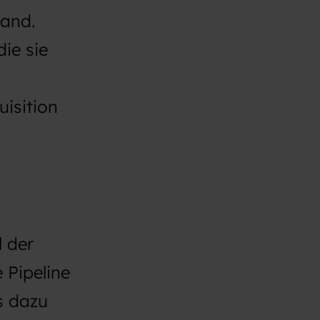
Hand.
die sie
isition
l der
e Pipeline
s dazu