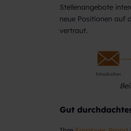
Stellenangebote inter
h
l
neue Positionen auf 
vertraut.
Bei
Gut durchdachte
Ihre
Employer Brand