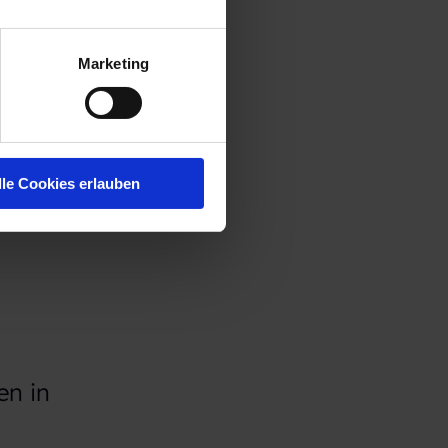
Marketing
bei neuen
sses gut
lle Cookies erlauben
rbeitgeber
en in