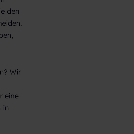
ie den
heiden.
ben,
n? Wir
r eine
 in