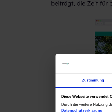
beiträgt, die Zeit für
Zustimmung
Diese Webseite verwendet 
Screenshot:
Durch die weitere Nutzung d
Datenschutzerklärung