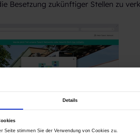
 die Besetzung zukünftiger Stellen zu ver
Details
Cookies
 Talent Pool Pop-up Form von Talention
er Seite stimmen Sie der Verwendung von Cookies zu.