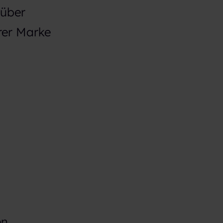
 über
rer Marke
en