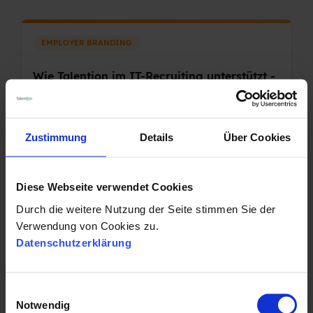
EMPLOYER BRANDING
Wie Talention im IT-Recruiting unterstützt -
Interview
Zustimmung
Details
Über Cookies
19.12.2017 17:46:50
|
3 Minuten Lesezeit
Diese Webseite verwendet Cookies
MULTIPOSTING
Durch die weitere Nutzung der Seite stimmen Sie der
Verwendung von Cookies zu.
Bessere Ergebnisse in der IT-Rekrutierung
Datenschutzerklärung
mit Multiposting
E
Notwendig
18.12.2017 08:14:00
|
2 Minuten Lesezeit
i